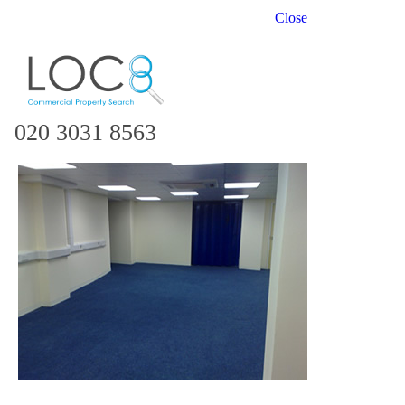
Close
020 3031 8563