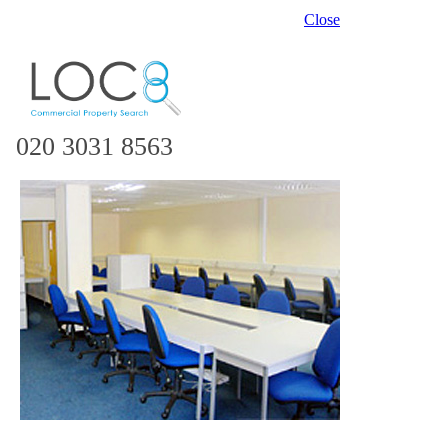
Close
020 3031 8563