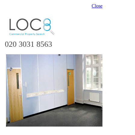
Close
020 3031 8563