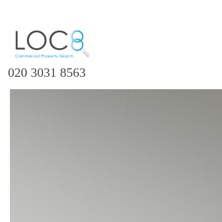
020 3031 8563