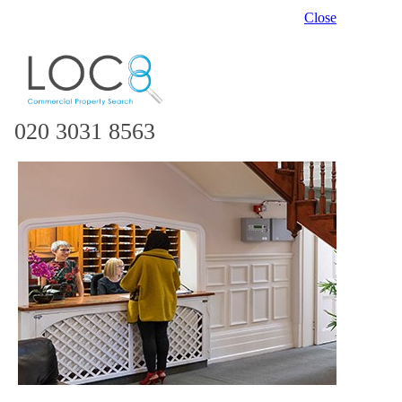
Close
020 3031 8563