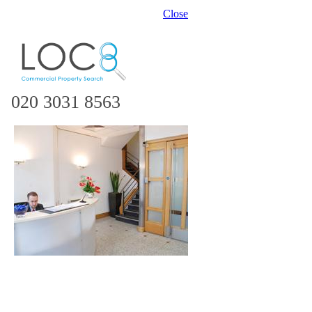
Close
020 3031 8563