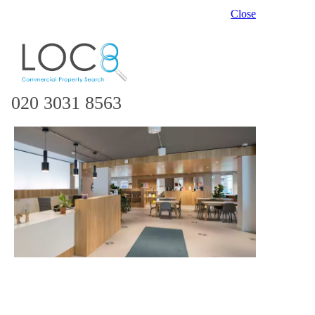
Close
020 3031 8563