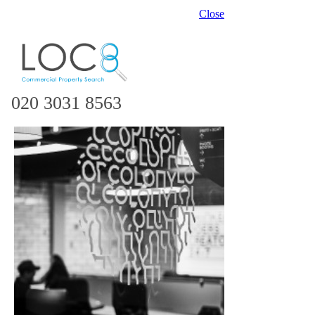
Close
020 3031 8563