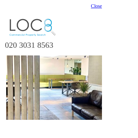
Close
020 3031 8563