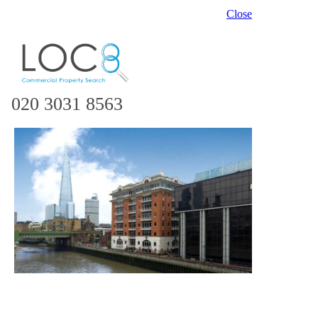
Close
020 3031 8563