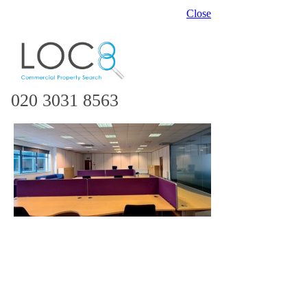
Close
020 3031 8563