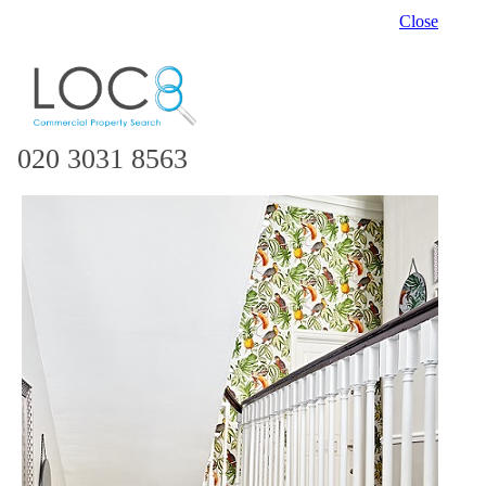
Close
020 3031 8563